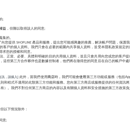
的;
權益
，但難以取得該人的同意;
蒐集的。
公司共用：為了向您提供 SHOPLINE 產品和服務，提出您可能感興趣的推薦，解決帳戶問
的客戶的個人資料。我們只會在必要的範圍內共享個人資料，並受本隱私政策規定的
尋求您的授權和同意。
法、正當、必要、具體和明確的目的共用個人資料，並且只會共用向您或您的客戶提
，這些第三方合作夥伴也是數據控制者，他們將在徵得您的同意后在自己的帳戶中處
 此外，當我們使用
商店
時
，
我們可能會
使用
第三方功能或服務（包括App
訊，請插入]
規則和程式不適用於此類第三方功能和服務。您向第三方商店或服務提供的任何資訊將
果有）。我們不對任何第三方商店的內容以及有關個人資料和安全措施的第三方政策負
，但以下情況除外：
同意;