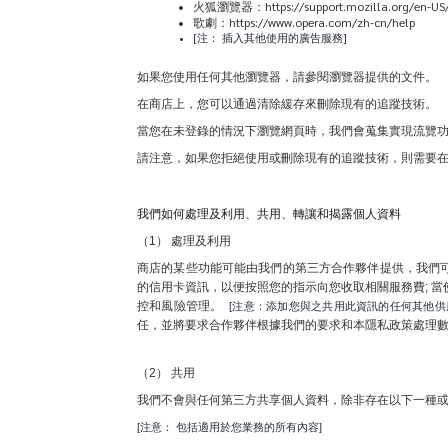
火狐瀏覽器：https://support.mozilla.org/en-US/kb/
歌劇：https://www.opera.com/zh-cn/help
[注： 插入其他使用的廣告服務]
如果您使用任何其他瀏覽器，請參閱瀏覽器提供的文件。
在商店上，您可以通過清除緩存來刪除現有的追蹤技術。
當您在未登錄的情況下瀏覽網頁時，我們會蒐集實現流覽功能
請注意，如果您拒絕使用或刪除現有的追蹤技術，則需要
我們如何處理及利用、共用、轉讓和揭露個人資料
（1） 處理及利用
商店的某些功能可能由我們的第三方合作夥伴提供，我們
的信用卡資訊，以便按照您的指示向您收取相關服務費; 當
控和風險管理。 
 [注意：添加您與之共用此資訊的任何其他
任，並將要求合作夥伴根據我們的要求和本隱私政策處理
（2） 共用
我們不會與任何第三方共享個人資料，除非存在以下一種
[注意： 包括適用於您業務的所有內容]