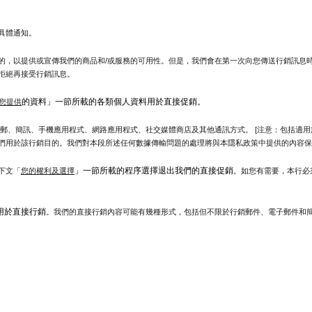
具體通知。
的，以提供或宣傳我們的商品和/或服務的可用性。但是，我們會在第一次向您傳送行銷訊息
拒絕再接受行銷訊息。
的資料」一節所載的各類個人資料用於直接促銷。
您提供
郵、簡訊、手機應用程式、網路應用程式、社交媒體商店及其他通訊方式。 [注意：包括適用
們用於該行銷目的。我們對本段所述任何數據傳輸問題的處理將與本隱私政策中提供的內容保
」一節所載的程序選擇退出我們的直接促銷
下文「
您的權利及選擇
。如您有需要，本行必
用於直接行銷
。我們的直接行銷內容可能有幾種形式，包括但不限於行銷郵件、電子郵件和