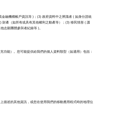
或金融機構帳戶資訊等 )；(3) 政府資料中之辨識者 ( 如身分證統
(2) 財產（如所有或具有其他權利之動產等）；(3) 移民情形 ( 護
其他志願團體參與者紀錄等 )。
擴充功能）。您可能提供給我們的個人資料類型（如適用）包括：
面上描述的其他資訊，或您在使用我們的移動應用程式時的地理位