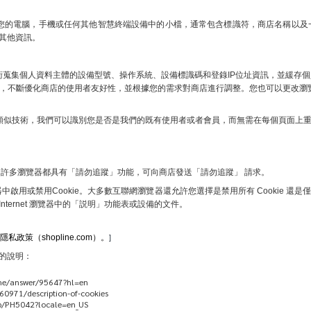
儲在您的電腦，手機或任何其他智慧終端設備中的小檔，通常包含標識符，商店名稱以
和其他資訊。
技術蒐集個人資料主體的設備型號、操作系統、設備標識碼和登錄IP位址資訊，並緩
身份，不斷優化商店的使用者友好性，並根據您的需求對商店進行調整。您也可以更改瀏覽
e和其他類似技術，我們可以識別您是否是我們的既有使用者或者會員，而無需在每個頁面上
許多瀏覽器都具有「請勿追蹤」功能，可向商店發送「請勿追蹤」 請求。
或禁用Cookie。大多數互聯網瀏覽器還允許您選擇是禁用所有 Cookie 還是僅
nternet 瀏覽器中的「説明」功能表或設備的文件。
隱私政策（shopline.com）。
]
 的說明：
e/answer/95647?hl=en
60971/description-of-cookies
/PH5042?locale=en_US