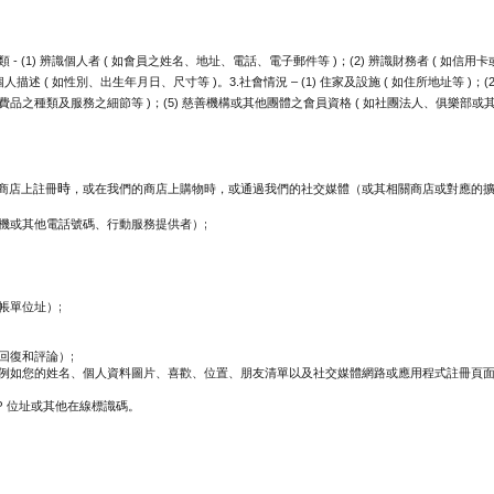
(1) 辨識個人者 ( 如會員之姓名、地址、電話、電子郵件等 )；(2) 辨識財務者 ( 如信用卡
描述 ( 如性別、出生年月日、尺寸等 )。3.社會情況 – (1) 住家及設施 ( 如住所地址等 )；
用消費品之種類及服務之細節等 )；(5) 慈善機構或其他團體之會員資格 ( 如社團法人、俱樂部或
時
商店上註冊
，或在我們的商店上購物時，或通過我們的社交媒體（或其相關商店或對應的
機或其他電話號碼、行動服務提供者）;
帳單位址）;
回復和評論）;
例如您的姓名、個人資料圖片、喜歡、位置、朋友清單以及社交媒體網路或應用程式註冊頁
P 位址或其他在線標識碼。