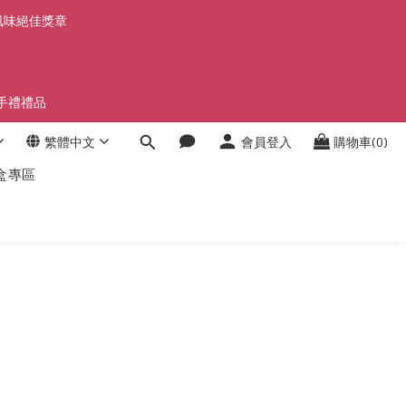
」風味絕佳獎章
手禮禮品
繁體中文
會員登入
購物車(0)
盒專區