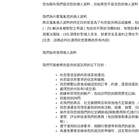
您自願向我們提供您的個人資料，但如果您不提供您的個人資料
我們為什麼蒐集您的個人資料
商店蒐集個人資料的特定目的皆是為了向您提供商品或服務，包括但不限
)；(5) 解決各種類型之爭議 ( 包括但不限於消費糾紛、智慧財產
測遵法風險；(10) 調查針對個人安全、財產安全及違約之潛在不法
[注意：請務必列出適用於您業務的所有內容]
我們如何使用個人資料
我們可能會將您提供的資訊用於以下目的：
向您發送促銷內容或其他通信;
向您提供所要求的信息和服務;
與您聯繫以跟進或確認您的訂單，約會，退貨或退款
處理您的付款和/或交易;
創建和管理您的帳戶，包括訪問您的購買歷史記錄;
回復您的詢問;
在我們的商店、社交媒體商店和其他地方定製廣告，
與您溝通並管理您參與的特殊活動、競賽、抽獎、活
操作並與您就我們的社交網路或[移動應用程式]進行溝
運營、評估和改進我們的業務（包括開發新產品和服
能）;
遵守適用的法律要求、相關行業標準和我們的政策;
為避免重複並確保您的資訊的準確性，請定期在內部