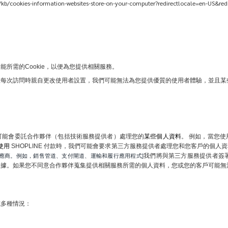
cookies-information-websites-store-on-your-computer?redirectlocale=en-US&redi
所需的Cookie，以便為您提供相關服務。
在每次訪問時親自更改使用者設置，我們可能無法為您提供優質的使用者體驗，並且某
可能會委託合作夥伴（包括技術服務提供者）處理您的
某些個人資料
。 例如，當您
使用 
SHOPLINE 付款時，我們可能會要求第三方服務提供者處理您和您客戶的個
我們將與第三方服務提供者簽
供應商。例如，銷售管道、支付閘道、運輸和履行應用程式]
數據。如果您不同意合作夥伴蒐集提供相關服務所需的個人資料，您或您的客戶可能無
或多種情況：