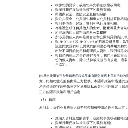
根據您的要求，或經您事先明確授權或同意;
與履行我們在法律法規下的義務有關;
與國家安全、國防安全直接相關的;
與公共安全、公共衛生和重大公共利益直接相關
與刑事偵查、起訴、審判和執行直接相關;
為維護您
或任何其他人的生命、財產等重大合法
所涉及的個人資料由您
向公眾揭露
;
所涉及的個人資料是從合法和公開揭露的資訊中
與 SHOPLINE 和 SHOPLINE 的附屬
認並同意我們可以與我們的附屬公司共用您和您
出於不同目的使用和處理個人資料，我們將再次
與我們的第三方合作夥伴共享：我們只會出於合
份的個人資料
，除非法律或法規另有規定。通常
戶協定。
[如果您使用第三方营銷應用程式蒐集有關您商店上買家活動的資
意，此類功能或服務由第三方提供。本隱私政策中描述的
您也必須遵守這些第三方的適用隱私政策和用戶協定（如
三方的隱私政策和用戶協定。
（3） 轉讓
原則上，我們不會將個人資料的控制權轉讓給任何第三方
應個人資料主體的要求，或經您事先明確授權或
與履行我們在法律法規下的義務有關;
與國家安全、國防安全直接相關的;