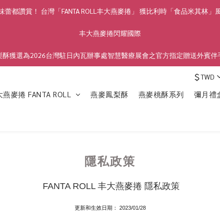
蕾都讚賞！ 台灣「FANTA ROLL丰大燕麥捲」 獲比利時「食品米其林
丰大燕麥捲閃耀國際
梨酥獲選為2026台灣駐日內瓦辦事處智慧醫療展會之官方指定贈送外賓伴
$
TWD
燕麥捲 FANTA ROLL
燕麥鳳梨酥
燕麥桃酥系列
彌月禮
隱私政策
 FANTA ROLL 丰大燕麥捲 隱私政策
更新和生效日期： 2023/01/28