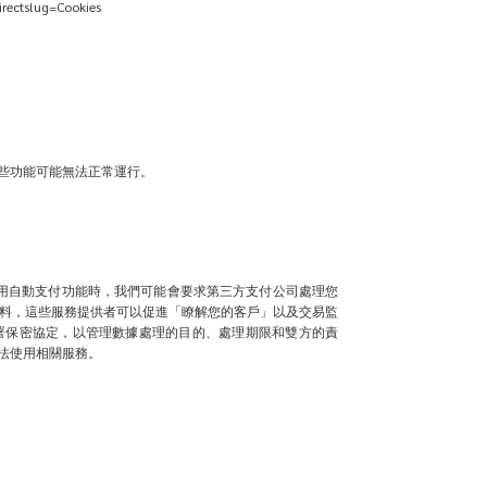
rectslug=Cookies
些功能可能無法正常運行。
使用自動支付功能時，我們可能會要求第三方支付公司處理您
人資料，這些服務提供者可以促進「瞭解您的客戶」以及交易監
署保密協定，以管理數據處理的目的、處理期限和雙方的責
法使用相關服務。