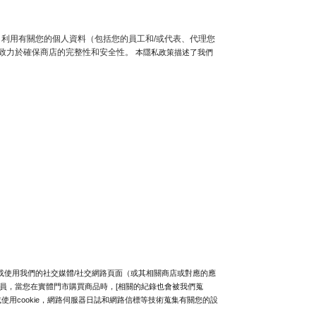
理、利用有關您的個人資料（包括您的員工和/或代表、代理您
致力於確保商店的完整性和安全性。
 本隱私政策描述了我們
/或使用我們的社交媒體/社交網路頁面（或其相關商店或對應的應
的會員，當您在實體門市購買商品時，[相關的紀錄也會被我們蒐
用cookie，網路伺服器日誌和網路信標等技術蒐集有關您的設