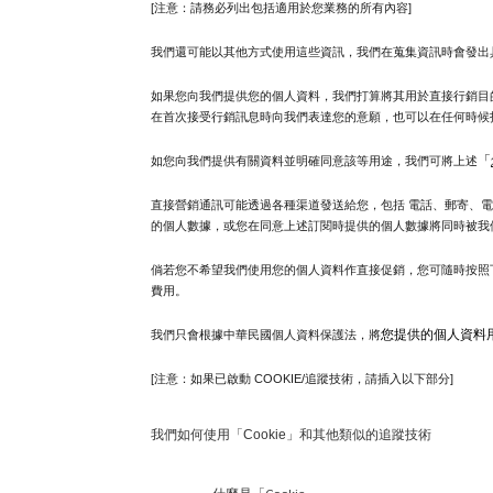
[注意：請務必列出包括適用於您業務的所有內容]
我們還可能以其他方式使用這些資訊，我們在蒐集資訊時會發出
如果您向我們提供您的個人資料，我們打算將其用於直接行銷目
在首次接受行銷訊息時向我們表達您的意願，也可以在任何時候
「
如您向我們提供有關資料並明確同意該等用途，我們可將上述
直接營銷通訊可能透過各種渠道發送給您，包括 電話、郵寄、電
的個人數據，或您在同意上述訂閱時提供的個人數據將同時被我
倘若您不希望我們使用您的個人資料作直接促銷，您可隨時按照
費用。
您提供的個人資料
我們只會根據中華民國個人資料保護法，將
[注意：如果已啟動 COOKIE/追蹤技術，請插入以下部分]
我們如何使用「Cookie」和其他類似的追蹤技術
什麼是「Cookie」