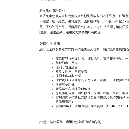
您提供的資訊類別
商店蒐集您個人資料之個人資料類別可能包括以下類別：1. 識別類 - 
一編號、統一證號、稅籍編號、護照號碼等 )。2. 個人特徵類 - 個人
照、工作許可文件、居留證明文件等 )；(4) 生活格調 ( 如使
[注意：請務必列出適用於您業務的所有內容]
您提供的資訊
您可以選擇以多種方式向我們提供個人資料，例如當您在我們的
聯繫資訊（例如姓名、郵政地址、電子郵件地址、手
年齡和出生日期;
性別，首選語言;
種族，性別，首選語言;
使用者名稱和密碼
付款資訊（例如您的支付卡號、到期日、送貨位址和
購買歷史記錄;
產品偏好和溝通管道偏好;
您提供的內容（例如照片、視頻、評論、文章、調查
當您訪問我們的社交媒體頁面時提供給我們的資訊（
置詳細資訊）;
設備標識碼，例如有關設備的資訊，如 MAC 位址、I
[注意：請務必列出適用於您業務的所有內容]