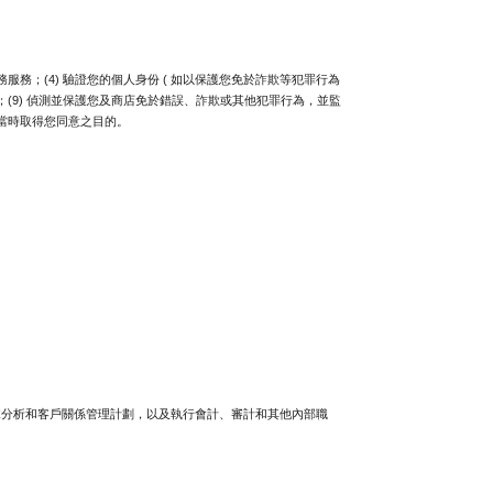
務；(4) 驗證您的個人身份 ( 如以保護您免於詐欺等犯罪行為 
及更新；(9) 偵測並保護您及商店免於錯誤、詐欺或其他犯罪行為，並監
蒐集當時取得您同意之目的。
據分析和客戶關係管理計劃，以及執行會計、審計和其他內部職