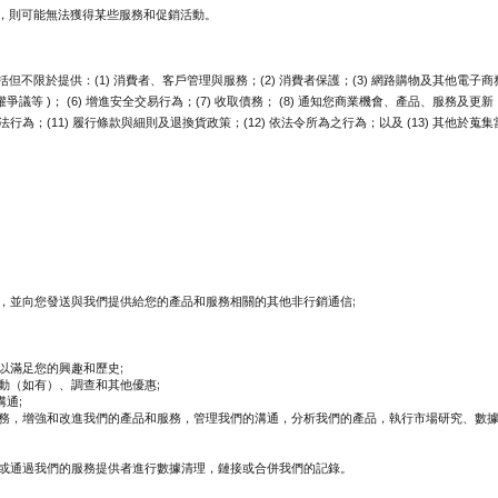
，則可能無法獲得某些服務和促銷活動。
於提供：(1) 消費者、客戶管理與服務；(2) 消費者保護；(3) 網路購物及其他電子商務服
權爭議等 )； (6) 增進安全交易行為；(7) 收取債務； (8) 通知您商業機會、產品、服務
行為；(11) 履行條款與細則及退換貨政策；(12) 依法令所為之行為；以及 (13) 其他於
，並向您發送與我們提供給您的產品和服務相關的其他非行銷通信;
以滿足您的興趣和歷史;
動（如有）、調查和其他優惠;
通;
務，增強和改進我們的產品和服務，管理我們的溝通，分析我們的產品，執行市場研究、數
或通過我們的服務提供者進行數據清理，鏈接或合併我們的記錄。