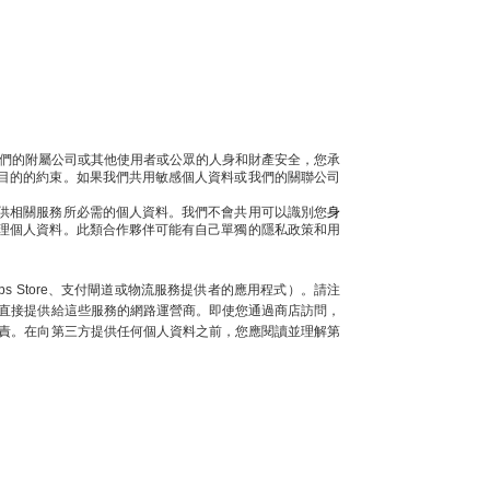
題，保護我們的附屬公司或其他使用者或公眾的人身和財產安全，您承
目的的約束。如果我們共用敏感個人資料或我們的關聯公司
供相關服務所必需的個人資料。我們不會共用可以識別您
身
理個人資料。此類合作夥伴可能有自己單獨的隱私政策和用
s Store、支付閘道或物流服務提供者的應用程式）。請注
直接提供給這些服務的網路運營商。即使您通過商店訪問，
責。在向第三方提供任何個人資料之前，您應閱讀並理解第