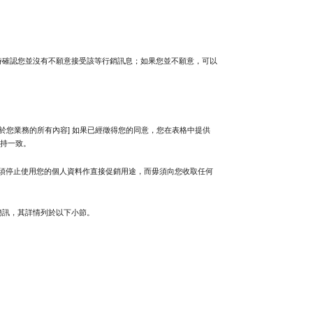
時確認您並沒有不願意接受該等行銷訊息；如果您並不願意，可以
於您業務的所有內容] 如果已經徵得您的同意，您在表格中提供
持一致。
須停止使用您的個人資料作直接促銷用途，而毋須向您收取任何
簡訊，其詳情列於以下小節。