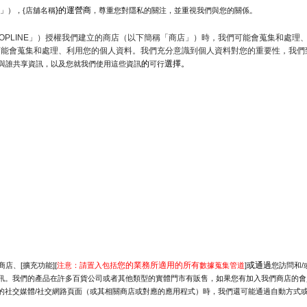
}的運營商
的」），{店舖名稱
，尊重您對隱私的關注，並重視我們與您的關係。 
SHOPLINE」）授權我們建立的商店（以下簡稱「商店」）時，我們可能會蒐集和處
可能會蒐集和處理、利用您的個人資料。我們充分意識到個人資料對您的重要性，我們
的
選擇。
與誰共享資訊，以及您就我們使用這些資訊
可行
您的業務所適用的所有
或通過
店、[擴充功能][
注意：請置入包括
數據蒐集管道
]
您訪問和
能會蒐集此資訊。我們的產品在許多百貨公司或者其他類型的實體門市有販售，如果您有加入我們商店
的社交媒體/社交網路頁面（或其相關商店或對應的應用程式）時，我們還可能通過自動方式或使