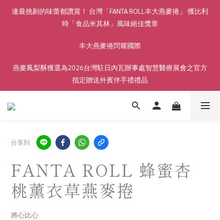
連最挑剔的味蕾都讚賞！ 台灣「FANTA ROLL丰大燕麥捲」 獲比利
時「食品米其林」風味絕佳獎章
丰大燕麥捲閃耀國際
燕麥鳳梨酥獲選為2026台灣駐日內瓦辦事處智慧醫療展會之官方
指定贈送外賓伴手禮禮品
分享到
FANTA ROLL 蜂蜜杏
桃薰衣草燕麥捲
將心比心