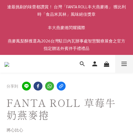
連最挑剔的味蕾都讚賞！ 台灣「FANTA ROLL丰大燕麥捲」 獲比利
時「食品米其林」風味絕佳獎章
丰大燕麥捲閃耀國際
燕麥鳳梨酥獲選為2026台灣駐日內瓦辦事處智慧醫療展會之官方
指定贈送外賓伴手禮禮品
分享到
FANTA ROLL 草莓牛
奶燕麥捲
將心比心