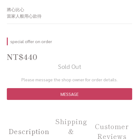
將心比心
當家人般用心款待
special offer on order
NT$440
Sold Out
Please message the shop owner for order details.
MESSAGE
Shipping
Customer
Description
&
Reviews