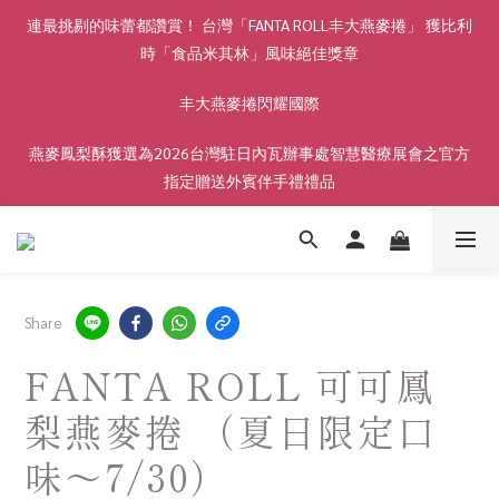
連最挑剔的味蕾都讚賞！ 台灣「FANTA ROLL丰大燕麥捲」 獲比利
時「食品米其林」風味絕佳獎章
丰大燕麥捲閃耀國際
燕麥鳳梨酥獲選為2026台灣駐日內瓦辦事處智慧醫療展會之官方
指定贈送外賓伴手禮禮品
Share
FANTA ROLL 可可鳳
梨燕麥捲 （夏日限定口
味～7/30）