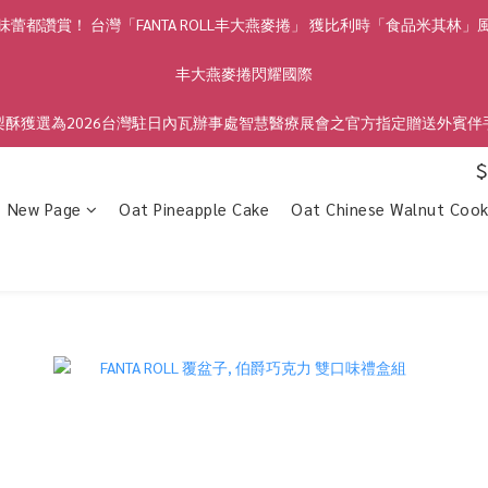
蕾都讚賞！ 台灣「FANTA ROLL丰大燕麥捲」 獲比利時「食品米其林
丰大燕麥捲閃耀國際
梨酥獲選為2026台灣駐日內瓦辦事處智慧醫療展會之官方指定贈送外賓伴
$
New Page
Oat Pineapple Cake
Oat Chinese Walnut Cook