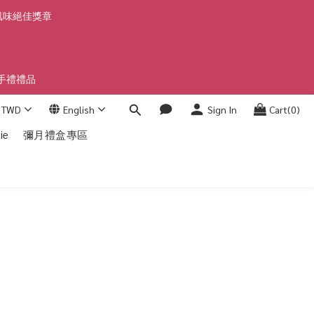
」風味絕佳獎章
手禮禮品
TWD
English
Sign In
Cart(0)
ie
彌月禮盒專區