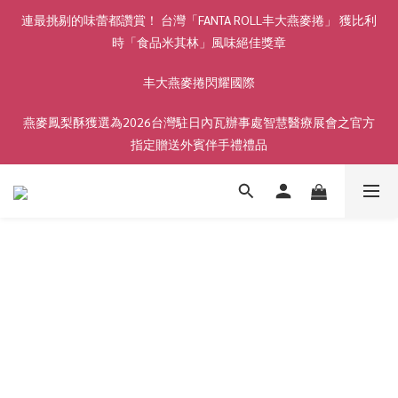
連最挑剔的味蕾都讚賞！ 台灣「FANTA ROLL丰大燕麥捲」 獲比利
時「食品米其林」風味絕佳獎章
丰大燕麥捲閃耀國際
燕麥鳳梨酥獲選為2026台灣駐日內瓦辦事處智慧醫療展會之官方
指定贈送外賓伴手禮禮品